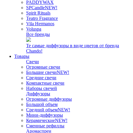
PADDYWAX
SPCandle
NEW!
Spirit Rituals
Teatro Fragrance
Vila Hermanos
Voluspa
Все бренды
Те самые диффузоры в виде цветов от бренда
Chando!
Товары
Свечи
Огромные свечи
Большие свечи
NEW!
Средние свечи
Компактные свечи
Наборы свечей
Диффузоры
Огромные диффузоры
Большой объем
Средний объем
NEW!
Мини-диффузоры
Керамические
NEW!
Сменные рефиллы
Аромаспреи