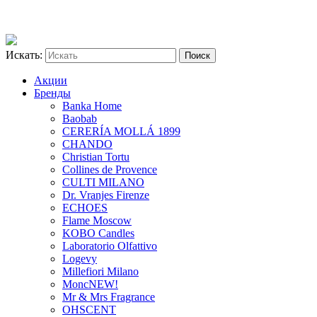
Искать:
Акции
Бренды
Banka Home
Baobab
CERERÍA MOLLÁ 1899
CHANDO
Christian Tortu
Collines de Provence
CULTI MILANO
Dr. Vranjes Firenze
ECHOES
Flame Moscow
KOBO Candles
Laboratorio Olfattivo
Logevy
Millefiori Milano
Monc
NEW!
Mr & Mrs Fragrance
OHSCENT