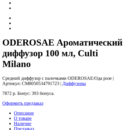
ODEROSAE Ароматический
диффузор 100 мл, Culti
Milano
Средний диффузор с палочками ODEROSAE/Ода розе
|
Артикул:
CM8050534791723
|
Диффузоры
7872
р.
Бонус:
393 бонуса.
Оформить предзаказ
Описание
О товаре
Наличие
Предзаказ