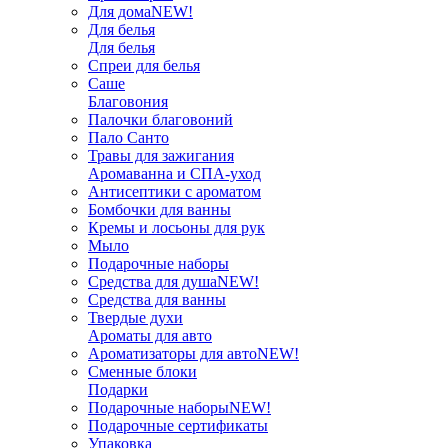
Для дома
NEW!
Для белья
Для белья
Спреи для белья
Саше
Благовония
Палочки благовоний
Пало Санто
Травы для зажигания
Аромаванна и СПА-уход
Антисептики с ароматом
Бомбочки для ванны
Кремы и лосьоны для рук
Мыло
Подарочные наборы
Средства для душа
NEW!
Средства для ванны
Твердые духи
Ароматы для авто
Ароматизаторы для авто
NEW!
Сменные блоки
Подарки
Подарочные наборы
NEW!
Подарочные сертификаты
Упаковка