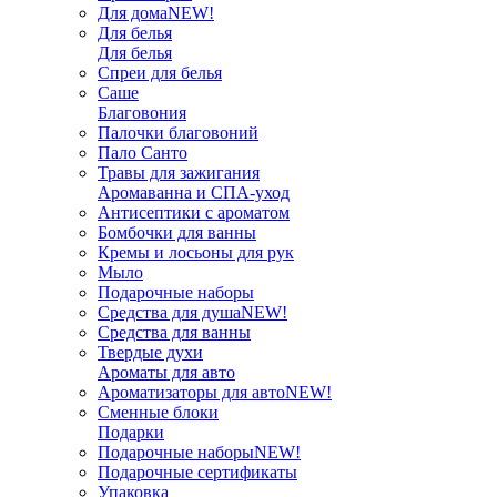
Для дома
NEW!
Для белья
Для белья
Спреи для белья
Саше
Благовония
Палочки благовоний
Пало Санто
Травы для зажигания
Аромаванна и СПА-уход
Антисептики с ароматом
Бомбочки для ванны
Кремы и лосьоны для рук
Мыло
Подарочные наборы
Средства для душа
NEW!
Средства для ванны
Твердые духи
Ароматы для авто
Ароматизаторы для авто
NEW!
Сменные блоки
Подарки
Подарочные наборы
NEW!
Подарочные сертификаты
Упаковка