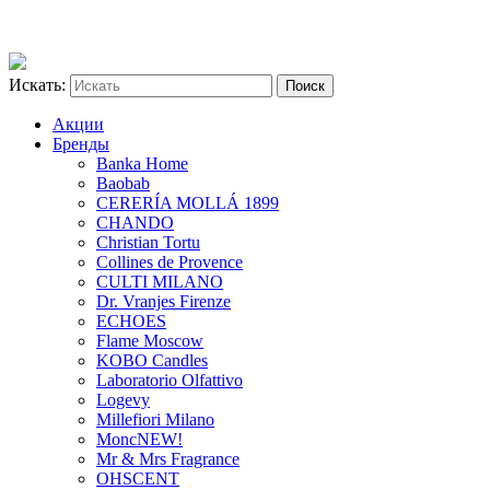
Искать:
Акции
Бренды
Banka Home
Baobab
CERERÍA MOLLÁ 1899
CHANDO
Christian Tortu
Collines de Provence
CULTI MILANO
Dr. Vranjes Firenze
ECHOES
Flame Moscow
KOBO Candles
Laboratorio Olfattivo
Logevy
Millefiori Milano
Monc
NEW!
Mr & Mrs Fragrance
OHSCENT