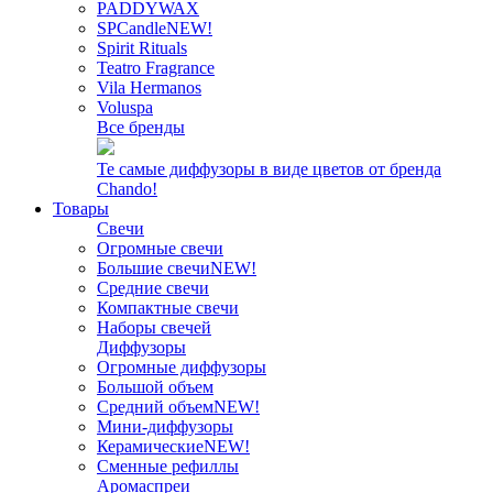
PADDYWAX
SPCandle
NEW!
Spirit Rituals
Teatro Fragrance
Vila Hermanos
Voluspa
Все бренды
Те самые диффузоры в виде цветов от бренда
Chando!
Товары
Свечи
Огромные свечи
Большие свечи
NEW!
Средние свечи
Компактные свечи
Наборы свечей
Диффузоры
Огромные диффузоры
Большой объем
Средний объем
NEW!
Мини-диффузоры
Керамические
NEW!
Сменные рефиллы
Аромаспреи