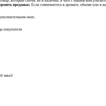
товар, который сейчас не в наличии, в чате с нашим консульта
рмить предзаказ
. Если сомневаетесь в аромате, объеме или в 
дополнительном окне.
да покупателя
й заказ!