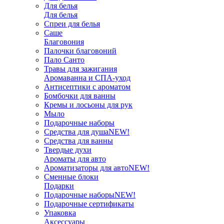
Для белья
Для белья
Спреи для белья
Саше
Благовония
Палочки благовоний
Пало Санто
Травы для зажигания
Аромаванна и СПА-уход
Антисептики с ароматом
Бомбочки для ванны
Кремы и лосьоны для рук
Мыло
Подарочные наборы
Средства для душа
NEW!
Средства для ванны
Твердые духи
Ароматы для авто
Ароматизаторы для авто
NEW!
Сменные блоки
Подарки
Подарочные наборы
NEW!
Подарочные сертификаты
Упаковка
Аксессуары