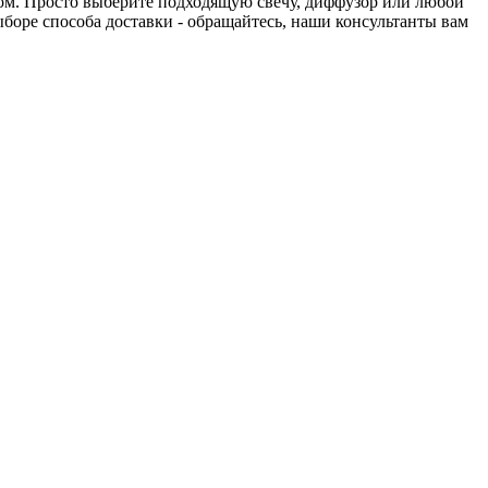
нтом. Просто выберите подходящую свечу, диффузор или любой
выборе способа доставки - обращайтесь, наши консультанты вам