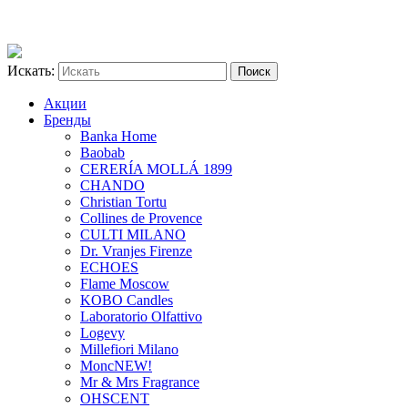
Искать:
Акции
Бренды
Banka Home
Baobab
CERERÍA MOLLÁ 1899
CHANDO
Christian Tortu
Collines de Provence
CULTI MILANO
Dr. Vranjes Firenze
ECHOES
Flame Moscow
KOBO Candles
Laboratorio Olfattivo
Logevy
Millefiori Milano
Monc
NEW!
Mr & Mrs Fragrance
OHSCENT