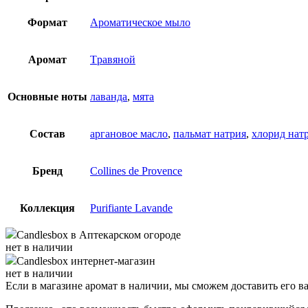
Формат
Ароматическое мыло
Аромат
Tравяной
Основные ноты
лаванда
,
мята
Состав
аргановое масло
,
пальмат натрия
,
хлорид нат
Бренд
Collines de Provence
Коллекция
Purifiante Lavande
Candlesbox
в Аптекарском огороде
нет в наличии
Candlesbox
интернет-магазин
нет в наличии
Если в магазине аромат в наличии, мы сможем доставить его в