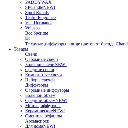
PADDYWAX
SPCandle
NEW!
Spirit Rituals
Teatro Fragrance
Vila Hermanos
Voluspa
Все бренды
Те самые диффузоры в виде цветов от бренда Chand
Товары
Свечи
Огромные свечи
Большие свечи
NEW!
Средние свечи
Компактные свечи
Наборы свечей
Диффузоры
Огромные диффузоры
Большой объем
Средний объем
NEW!
Мини-диффузоры
Керамические
NEW!
Сменные рефиллы
Аромаспреи
Для дома
NEW!