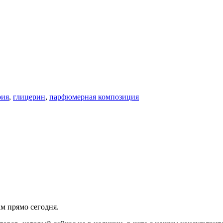
рия
,
глицерин
,
парфюмерная композиция
ам прямо сегодня.