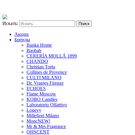
Искать:
Акции
Бренды
Banka Home
Baobab
CERERÍA MOLLÁ 1899
CHANDO
Christian Tortu
Collines de Provence
CULTI MILANO
Dr. Vranjes Firenze
ECHOES
Flame Moscow
KOBO Candles
Laboratorio Olfattivo
Logevy
Millefiori Milano
Monc
NEW!
Mr & Mrs Fragrance
OHSCENT