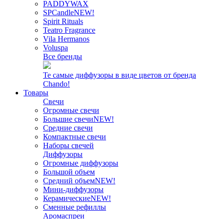
PADDYWAX
SPCandle
NEW!
Spirit Rituals
Teatro Fragrance
Vila Hermanos
Voluspa
Все бренды
Те самые диффузоры в виде цветов от бренда
Chando!
Товары
Свечи
Огромные свечи
Большие свечи
NEW!
Средние свечи
Компактные свечи
Наборы свечей
Диффузоры
Огромные диффузоры
Большой объем
Средний объем
NEW!
Мини-диффузоры
Керамические
NEW!
Сменные рефиллы
Аромаспреи