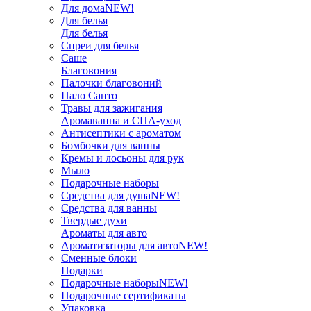
Для дома
NEW!
Для белья
Для белья
Спреи для белья
Саше
Благовония
Палочки благовоний
Пало Санто
Травы для зажигания
Аромаванна и СПА-уход
Антисептики с ароматом
Бомбочки для ванны
Кремы и лосьоны для рук
Мыло
Подарочные наборы
Средства для душа
NEW!
Средства для ванны
Твердые духи
Ароматы для авто
Ароматизаторы для авто
NEW!
Сменные блоки
Подарки
Подарочные наборы
NEW!
Подарочные сертификаты
Упаковка