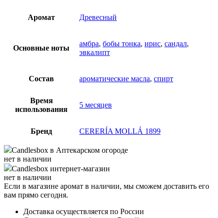
Аромат
Древесный
амбра
,
бобы тонка
,
ирис
,
сандал
,
Основные ноты
эвкалипт
Состав
ароматические масла
,
спирт
Время
5 месяцев
использования
Бренд
CERERÍA MOLLÁ 1899
Candlesbox
в Аптекарском огороде
нет в наличии
Candlesbox
интернет-магазин
нет в наличии
Если в магазине аромат в наличии, мы сможем доставить его
вам прямо сегодня.
Доставка осуществляется по России