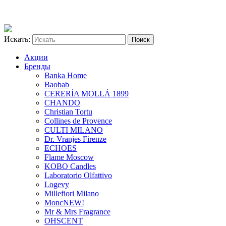
Искать:
Акции
Бренды
Banka Home
Baobab
CERERÍA MOLLÁ 1899
CHANDO
Christian Tortu
Collines de Provence
CULTI MILANO
Dr. Vranjes Firenze
ECHOES
Flame Moscow
KOBO Candles
Laboratorio Olfattivo
Logevy
Millefiori Milano
Monc
NEW!
Mr & Mrs Fragrance
OHSCENT