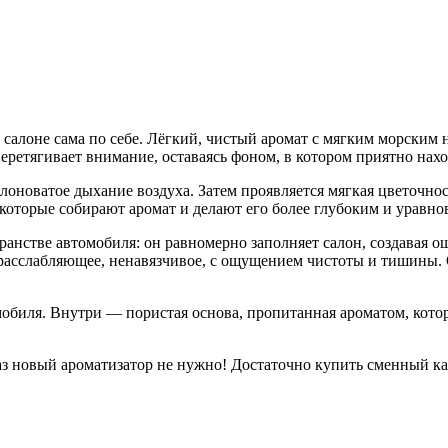
 салоне сама по себе. Лёгкий, чистый аромат с мягким морским 
еретягивает внимание, оставаясь фоном, в котором приятно нахо
лоноватое дыхание воздуха. Затем проявляется мягкая цветочност
 которые собирают аромат и делают его более глубоким и уравн
анстве автомобиля: он равномерно заполняет салон, создавая о
 расслабляющее, ненавязчивое, с ощущением чистоты и тишины. 
обиля. Внутри — пористая основа, пропитанная ароматом, котор
 раз новый ароматизатор не нужно! Достаточно купить сменный