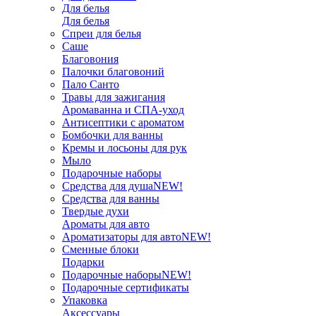
Для белья
Для белья
Спреи для белья
Саше
Благовония
Палочки благовоний
Пало Санто
Травы для зажигания
Аромаванна и СПА-уход
Антисептики с ароматом
Бомбочки для ванны
Кремы и лосьоны для рук
Мыло
Подарочные наборы
Средства для душа
NEW!
Средства для ванны
Твердые духи
Ароматы для авто
Ароматизаторы для авто
NEW!
Сменные блоки
Подарки
Подарочные наборы
NEW!
Подарочные сертификаты
Упаковка
Аксессуары