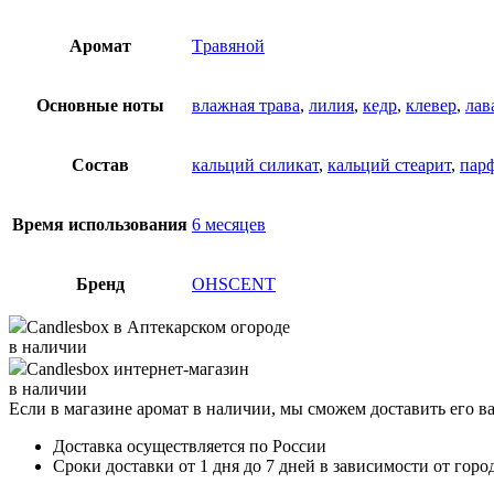
Аромат
Tравяной
Основные ноты
влажная трава
,
лилия
,
кедр
,
клевер
,
лав
Состав
кальций силикат
,
кальций стеарит
,
пар
Время использования
6 месяцев
Бренд
OHSCENT
Candlesbox
в Аптекарском огороде
в наличии
Candlesbox
интернет-магазин
в наличии
Если в магазине аромат в наличии, мы сможем доставить его в
Доставка осуществляется по России
Сроки доставки от 1 дня до 7 дней в зависимости от горо