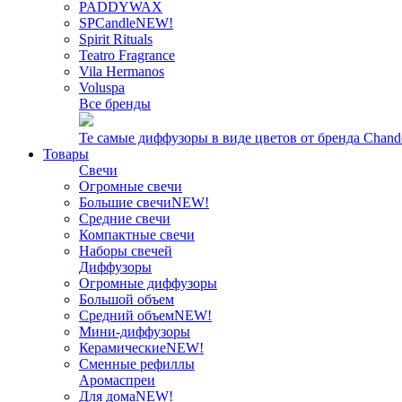
PADDYWAX
SPCandle
NEW!
Spirit Rituals
Teatro Fragrance
Vila Hermanos
Voluspa
Все бренды
Те самые диффузоры в виде цветов от бренда Chand
Товары
Свечи
Огромные свечи
Большие свечи
NEW!
Средние свечи
Компактные свечи
Наборы свечей
Диффузоры
Огромные диффузоры
Большой объем
Средний объем
NEW!
Мини-диффузоры
Керамические
NEW!
Сменные рефиллы
Аромаспреи
Для дома
NEW!