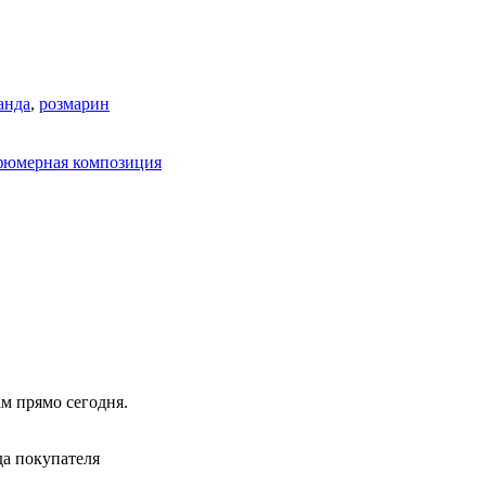
анда
,
розмарин
фюмерная композиция
ам прямо сегодня.
да покупателя