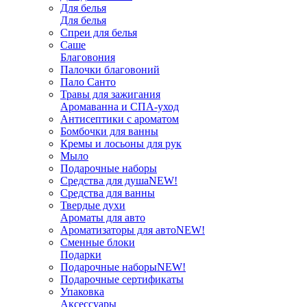
Для белья
Для белья
Спреи для белья
Саше
Благовония
Палочки благовоний
Пало Санто
Травы для зажигания
Аромаванна и СПА-уход
Антисептики с ароматом
Бомбочки для ванны
Кремы и лосьоны для рук
Мыло
Подарочные наборы
Средства для душа
NEW!
Средства для ванны
Твердые духи
Ароматы для авто
Ароматизаторы для авто
NEW!
Сменные блоки
Подарки
Подарочные наборы
NEW!
Подарочные сертификаты
Упаковка
Аксессуары