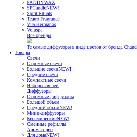
PADDYWAX
SPCandle
NEW!
Spirit Rituals
Teatro Fragrance
Vila Hermanos
Voluspa
Все бренды
Те самые диффузоры в виде цветов от бренда Chand
Товары
Свечи
Огромные свечи
Большие свечи
NEW!
Средние свечи
Компактные свечи
Наборы свечей
Диффузоры
Огромные диффузоры
Большой объем
Средний объем
NEW!
Мини-диффузоры
Керамические
NEW!
Сменные рефиллы
Аромаспреи
Для дома
NEW!