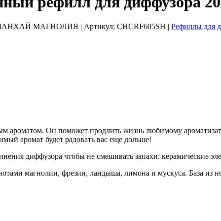
й рефилл для диффузора 200
 / ШАНХАЙ МАГНОЛИЯ
| Артикул:
CHCRF605SH
|
Рефиллы для 
м ароматом. Он поможет продлить жизнь любимому ароматизатор
бимый аромат будет радовать вас еще дольше!
олнения диффузора чтобы не смешивать запахи: керамические э
и магнолии, фрезии, ландыша, лимона и мускуса. База из нот