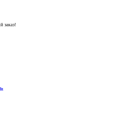
й заказ!
do