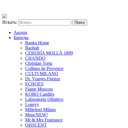
Искать:
Акции
Бренды
Banka Home
Baobab
CERERÍA MOLLÁ 1899
CHANDO
Christian Tortu
Collines de Provence
CULTI MILANO
Dr. Vranjes Firenze
ECHOES
Flame Moscow
KOBO Candles
Laboratorio Olfattivo
Logevy
Millefiori Milano
Monc
NEW!
Mr & Mrs Fragrance
OHSCENT