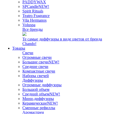
PADDYWAX
SPCandle
NEW!
Spirit Rituals
Teatro Fragrance
Vila Hermanos
Voluspa
Все бренды
Те самые диффузоры в виде цветов от бренда
Chando!
Товары
Свечи
Огромные свечи
Большие свечи
NEW!
Средние свечи
Компактные свечи
Наборы свечей
Диффузоры
Огромные диффузоры
Большой объем
Средний объем
NEW!
Мини-диффузоры
Керамические
NEW!
Сменные рефиллы
Аромаспреи