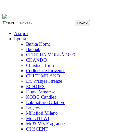
Искать:
Акции
Бренды
Banka Home
Baobab
CERERÍA MOLLÁ 1899
CHANDO
Christian Tortu
Collines de Provence
CULTI MILANO
Dr. Vranjes Firenze
ECHOES
Flame Moscow
KOBO Candles
Laboratorio Olfattivo
Logevy
Millefiori Milano
Monc
NEW!
Mr & Mrs Fragrance
OHSCENT