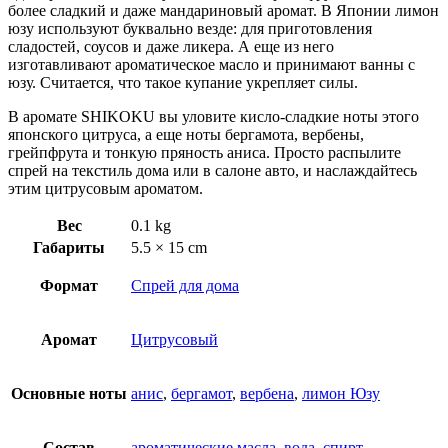
более сладкий и даже мандариновый аромат. В Японии лимон
юзу используют буквально везде: для приготовления
сладостей, соусов и даже ликера. А еще из него
изготавливают ароматическое масло и принимают ванны с
юзу. Считается, что такое купание укрепляет силы.
В аромате SHIKOKU вы уловите кисло-сладкие ноты этого
японского цитруса, а еще ноты бергамота, вербены,
грейпфрута и тонкую пряность аниса. Просто распылите
спрей на текстиль дома или в салоне авто, и наслаждайтесь
этим цитрусовым ароматом.
Вес
0.1 kg
Габариты
5.5 × 15 cm
Формат
Спрей для дома
Аромат
Цитрусовый
Основные ноты
анис
,
бергамот
,
вербена
,
лимон Юзу
Состав
ароматические масла
,
вода
,
спирт