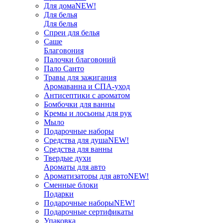
Для дома
NEW!
Для белья
Для белья
Спреи для белья
Саше
Благовония
Палочки благовоний
Пало Санто
Травы для зажигания
Аромаванна и СПА-уход
Антисептики с ароматом
Бомбочки для ванны
Кремы и лосьоны для рук
Мыло
Подарочные наборы
Средства для душа
NEW!
Средства для ванны
Твердые духи
Ароматы для авто
Ароматизаторы для авто
NEW!
Сменные блоки
Подарки
Подарочные наборы
NEW!
Подарочные сертификаты
Упаковка