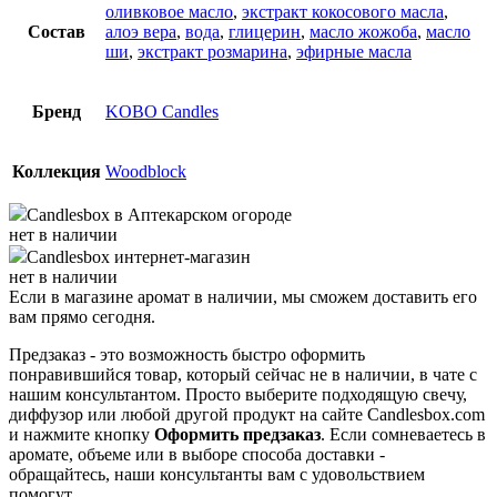
оливковое масло
,
экстракт кокосового масла
,
Состав
алоэ вера
,
вода
,
глицерин
,
масло жожоба
,
масло
ши
,
экстракт розмарина
,
эфирные масла
Бренд
KOBO Candles
Коллекция
Woodblock
Candlesbox
в Аптекарском огороде
нет в наличии
Candlesbox
интернет-магазин
нет в наличии
Если в магазине аромат в наличии, мы сможем доставить его
вам прямо сегодня.
Предзаказ - это возможность быстро оформить
понравившийся товар, который сейчас не в наличии, в чате с
нашим консультантом. Просто выберите подходящую свечу,
диффузор или любой другой продукт на сайте Candlesbox.com
и нажмите кнопку
Оформить предзаказ
. Если сомневаетесь в
аромате, объеме или в выборе способа доставки -
обращайтесь, наши консультанты вам с удовольствием
помогут.