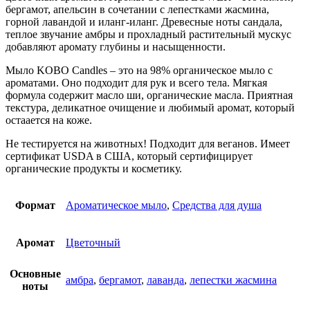
бергамот, апельсин в сочетании с лепестками жасмина,
горной лавандой и иланг-иланг. Древесные ноты сандала,
теплое звучание амбры и прохладный растительный мускус
добавляют аромату глубины и насыщенности.
Мыло KOBO Candles – это на 98% органическое мыло с
ароматами. Оно подходит для рук и всего тела. Мягкая
формула содержит масло ши, органические масла. Приятная
текстура, деликатное очищение и любимый аромат, который
остаается на коже.
Не тестируется на животных! Подходит для веганов. Имеет
сертификат USDA в США, который сертифицирует
органические продукты и косметику.
Формат
Ароматическое мыло
,
Средства для душа
Аромат
Цветочный
Основные
амбра
,
бергамот
,
лаванда
,
лепестки жасмина
ноты