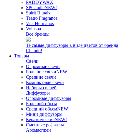
PADDYWAX
SPCandle
NEW!
Spirit Rituals
Teatro Fragrance
Vila Hermanos
Voluspa
Все бренды
Те самые диффузоры в виде цветов от бренда
Chando!
Товары
Свечи
Огромные свечи
Большие свечи
NEW!
Средние свечи
Компактные свечи
Наборы свечей
Диффузоры
Огромные диффузоры
Большой объем
Средний объем
NEW!
Мини-диффузоры
Керамические
NEW!
Сменные рефиллы
Аромаспреи