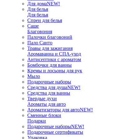
Для дома
NEW!
Для белья
Для белья
Спреи для белья
Саше
Благовония
Палочки благовоний
Пало Санто
Травы для зажигания
Аромаванна и СПА-уход
Антисептики с ароматом
Бомбочки для ванны
Кремы и лосьоны для рук
Мыло
Подарочные наборы
Средства для душа
NEW!
Средства для ванны
Твердые духи
Ароматы для авто
Ароматизаторы для авто
NEW!
Сменные блоки
Подарки
Подарочные наборы
NEW!
Подарочные сертификаты
Упаковка