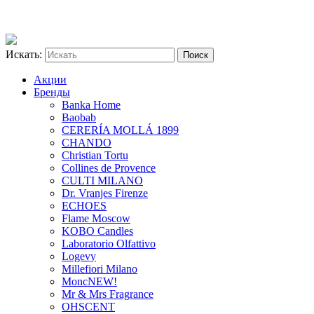
Искать:
Акции
Бренды
Banka Home
Baobab
CERERÍA MOLLÁ 1899
CHANDO
Christian Tortu
Collines de Provence
CULTI MILANO
Dr. Vranjes Firenze
ECHOES
Flame Moscow
KOBO Candles
Laboratorio Olfattivo
Logevy
Millefiori Milano
Monc
NEW!
Mr & Mrs Fragrance
OHSCENT