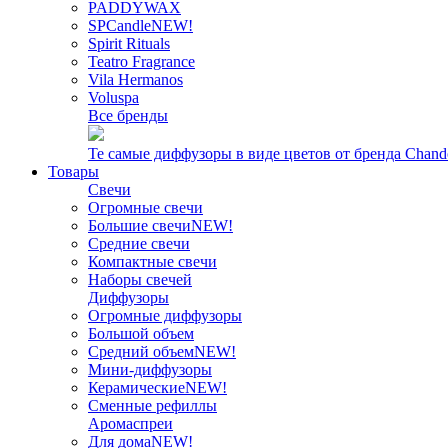
PADDYWAX
SPCandle
NEW!
Spirit Rituals
Teatro Fragrance
Vila Hermanos
Voluspa
Все бренды
Те самые диффузоры в виде цветов от бренда Chand
Товары
Свечи
Огромные свечи
Большие свечи
NEW!
Средние свечи
Компактные свечи
Наборы свечей
Диффузоры
Огромные диффузоры
Большой объем
Средний объем
NEW!
Мини-диффузоры
Керамические
NEW!
Сменные рефиллы
Аромаспреи
Для дома
NEW!