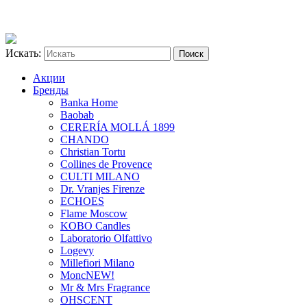
Искать:
Акции
Бренды
Banka Home
Baobab
CERERÍA MOLLÁ 1899
CHANDO
Christian Tortu
Collines de Provence
CULTI MILANO
Dr. Vranjes Firenze
ECHOES
Flame Moscow
KOBO Candles
Laboratorio Olfattivo
Logevy
Millefiori Milano
Monc
NEW!
Mr & Mrs Fragrance
OHSCENT