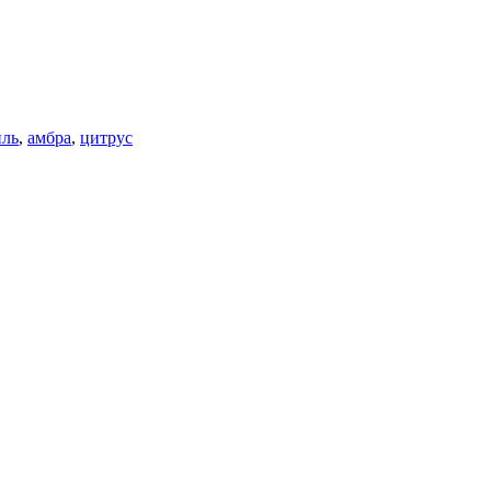
иль
,
амбра
,
цитрус