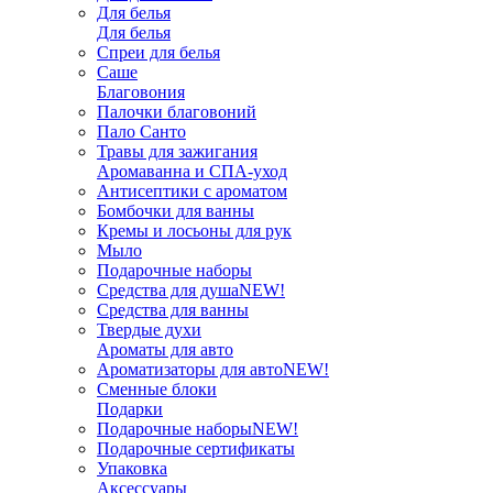
Для белья
Для белья
Спреи для белья
Саше
Благовония
Палочки благовоний
Пало Санто
Травы для зажигания
Аромаванна и СПА-уход
Антисептики с ароматом
Бомбочки для ванны
Кремы и лосьоны для рук
Мыло
Подарочные наборы
Средства для душа
NEW!
Средства для ванны
Твердые духи
Ароматы для авто
Ароматизаторы для авто
NEW!
Сменные блоки
Подарки
Подарочные наборы
NEW!
Подарочные сертификаты
Упаковка
Аксессуары