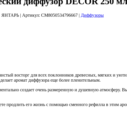
ий диффузор DECOR 250 мл, 
Й ЯНТАРЬ
| Артикул:
CM8050534796667
|
Диффузоры
ый восторг для всех поклонников древесных, мягких и уютных 
а делает аромат диффузора еще более пленительным.
оментально создает очень размеренную и душевную атмосферу. В
ете продлить его жизнь с помощью сменного рефилла в этим аро