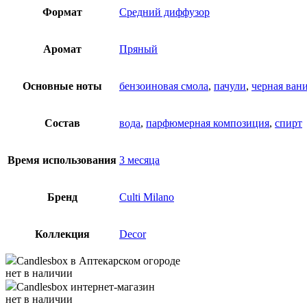
Формат
Средний диффузор
Аромат
Пряный
Основные ноты
бензоиновая смола
,
пачули
,
черная ван
Состав
вода
,
парфюмерная композиция
,
спирт
Время использования
3 месяца
Бренд
Culti Milano
Коллекция
Decor
Candlesbox
в Аптекарском огороде
нет в наличии
Candlesbox
интернет-магазин
нет в наличии