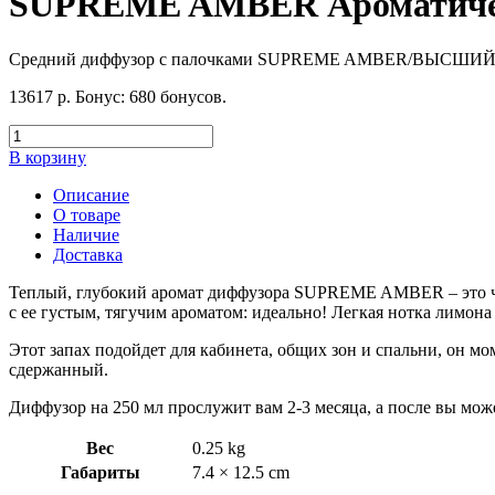
SUPREME AMBER Ароматическ
Средний диффузор с палочками SUPREME AMBER/ВЫСШИ
13617
р.
Бонус:
680 бонусов.
В корзину
Описание
О товаре
Наличие
Доставка
Теплый, глубокий аромат диффузора SUPREME AMBER – это чист
с ее густым, тягучим ароматом: идеально! Легкая нотка лимон
Этот запах подойдет для кабинета, общих зон и спальни, он м
сдержанный.
Диффузор на 250 мл прослужит вам 2-3 месяца, а после вы мож
Вес
0.25 kg
Габариты
7.4 × 12.5 cm