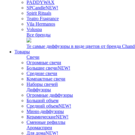
PADDYWAX
SPCandle
NEW!
Spirit Rituals
Teatro Fragrance
Vila Hermanos
Voluspa
Все бренды
Те самые диффузоры в виде цветов от бренда Chand
Товары
Свечи
Огромные свечи
Большие свечи
NEW!
Средние свечи
Компактные свечи
Наборы свечей
Диффузоры
Огромные диффузоры
Большой объем
Средний объем
NEW!
Мини-диффузоры
Керамические
NEW!
Сменные рефиллы
Аромаспреи
Для дома
NEW!