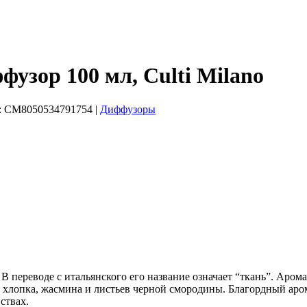
зор 100 мл, Culti Milano
:
CM8050534791754
|
Диффузоры
В переводе с итальянского его название означает “ткань”. Арома
т хлопка, жасмина и листьев черной смородины. Благордный аром
ствах.