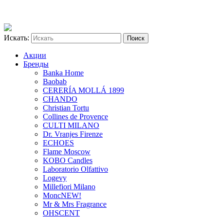
Искать:
Акции
Бренды
Banka Home
Baobab
CERERÍA MOLLÁ 1899
CHANDO
Christian Tortu
Collines de Provence
CULTI MILANO
Dr. Vranjes Firenze
ECHOES
Flame Moscow
KOBO Candles
Laboratorio Olfattivo
Logevy
Millefiori Milano
Monc
NEW!
Mr & Mrs Fragrance
OHSCENT