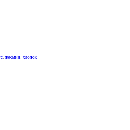
ус
,
жасмин
,
хлопок