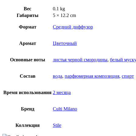
Вес
0.1 kg
Габариты
5 × 12.2 cm
Формат
Средний диффузор
Аромат
Цветочный
Основные ноты
листья черной смородины
,
белый муск
Состав
вода
,
парфюмерная композиция
,
спирт
Время использования
2 месяца
Бренд
Culti Milano
Коллекция
Stile