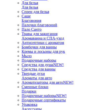
Для белья
Для белья
Спреи для белья
Саше
Благовония
Палочки благовоний
Пало Санто
Травы для зажигания
Аромаванна и СПА-уход
Антисептики с ароматом
Бомбочки для ванны
Кремы и лосьоны для рук
Мыло
Подарочные наборы
Средства для душа
NEW!
Средства для ванны
Твердые духи
Ароматы для авто
Ароматизаторы для авто
NEW!
Сменные блоки
Подарки
Подарочные наборы
NEW!
Подарочные сертификаты
Упаковка
Аксессуары