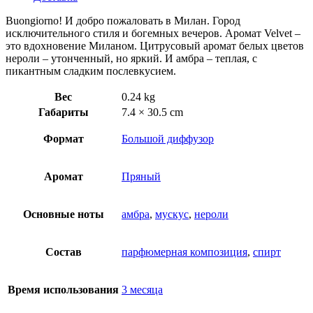
Buongiorno! И добро пожаловать в Милан. Город
исключительного стиля и богемных вечеров. Аромат Velvet –
это вдохновение Миланом. Цитрусовый аромат белых цветов
нероли – утонченный, но яркий. И амбра – теплая, с
пикантным сладким послевкусием.
Вес
0.24 kg
Габариты
7.4 × 30.5 cm
Формат
Большой диффузор
Аромат
Пряный
Основные ноты
амбра
,
мускус
,
нероли
Состав
парфюмерная композиция
,
спирт
Время использования
3 месяца