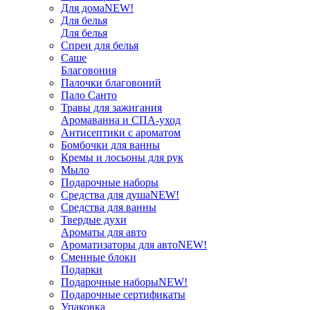
Для дома
NEW!
Для белья
Для белья
Спреи для белья
Саше
Благовония
Палочки благовоний
Пало Санто
Травы для зажигания
Аромаванна и СПА-уход
Антисептики с ароматом
Бомбочки для ванны
Кремы и лосьоны для рук
Мыло
Подарочные наборы
Средства для душа
NEW!
Средства для ванны
Твердые духи
Ароматы для авто
Ароматизаторы для авто
NEW!
Сменные блоки
Подарки
Подарочные наборы
NEW!
Подарочные сертификаты
Упаковка