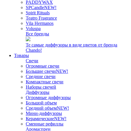
PADDYWAX
SPCandle
NEW!
Spirit Rituals
Teatro Fragrance
Vila Hermanos
Voluspa
Все бренды
Те самые диффузоры в виде цветов от бренда
Chando!
Товары
Свечи
Огромные свечи
Большие свечи
NEW!
Средние свечи
Компактные свечи
Наборы свечей
Диффузоры
Огромные диффузоры
Большой объем
Средний объем
NEW!
Мини-диффузоры
Керамические
NEW!
Сменные рефиллы
Аромаспреи