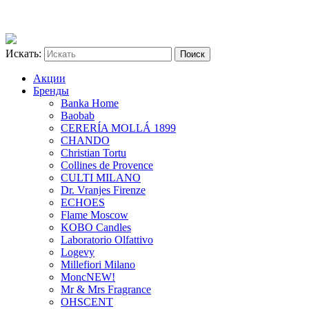
Искать:
Акции
Бренды
Banka Home
Baobab
CERERÍA MOLLÁ 1899
CHANDO
Christian Tortu
Collines de Provence
CULTI MILANO
Dr. Vranjes Firenze
ECHOES
Flame Moscow
KOBO Candles
Laboratorio Olfattivo
Logevy
Millefiori Milano
Monc
NEW!
Mr & Mrs Fragrance
OHSCENT