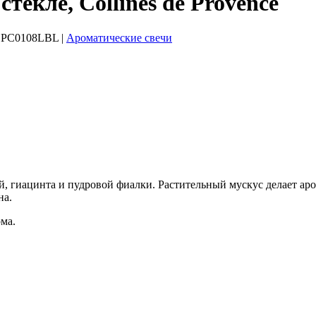
текле, Collines de Provence
PC0108LBL
|
Ароматические свечи
 гиацинта и пудровой фиалки. Растительный мускус делает аром
на.
ома.