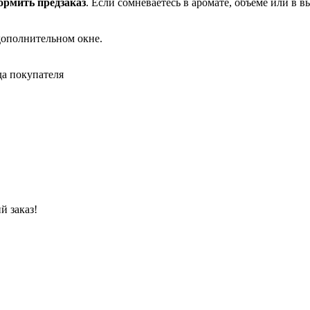
рмить предзаказ
. Если сомневаетесь в аромате, объеме или в 
дополнительном окне.
да покупателя
й заказ!