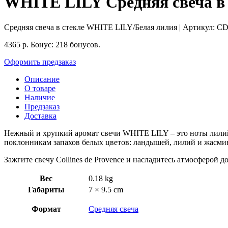
WHITE LILY Средняя свеча в с
Средняя свеча в стекле WHITE LILY/Белая лилия
| Артикул:
CD
4365
р.
Бонус:
218 бонусов.
Оформить предзаказ
Описание
О товаре
Наличие
Предзаказ
Доставка
Нежный и хрупкий аромат свечи WHITE LILY – это ноты лилий,
поклонникам запахов белых цветов: ландышей, лилий и жасми
Зажгите свечу Collines de Provence и насладитесь атмосферой д
Вес
0.18 kg
Габариты
7 × 9.5 cm
Формат
Средняя свеча