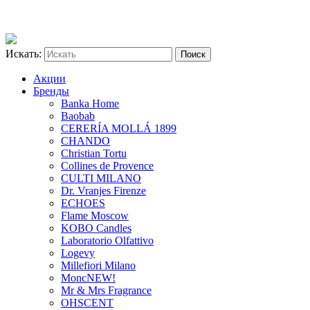
Искать:
Акции
Бренды
Banka Home
Baobab
CERERÍA MOLLÁ 1899
CHANDO
Christian Tortu
Collines de Provence
CULTI MILANO
Dr. Vranjes Firenze
ECHOES
Flame Moscow
KOBO Candles
Laboratorio Olfattivo
Logevy
Millefiori Milano
Monc
NEW!
Mr & Mrs Fragrance
OHSCENT