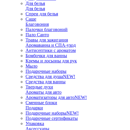
Для белья
Для белья
Спреи для белья
Саше
Благовония
Палочки благовоний
Пало Санто
Травы для зажигания
Аромаванна и СПА-уход
Антисептики с ароматом
Бомбочки для ванны
Кремы и лосьоны для рук
Мыло
Подарочные наборы
Средства для душа
NEW!
Средства для ванны
Твердые духи
Ароматы для авто
Ароматизаторы для авто
NEW!
Сменные блоки
Подарки
Подарочные наборы
NEW!
Подарочные сертификаты
Упаковка
Аксессуары