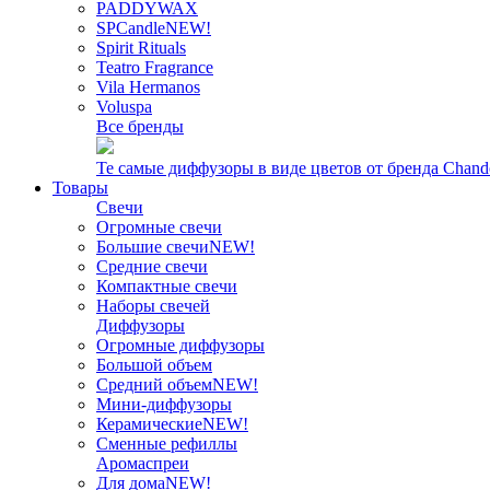
PADDYWAX
SPCandle
NEW!
Spirit Rituals
Teatro Fragrance
Vila Hermanos
Voluspa
Все бренды
Те самые диффузоры в виде цветов от бренда Chand
Товары
Свечи
Огромные свечи
Большие свечи
NEW!
Средние свечи
Компактные свечи
Наборы свечей
Диффузоры
Огромные диффузоры
Большой объем
Средний объем
NEW!
Мини-диффузоры
Керамические
NEW!
Сменные рефиллы
Аромаспреи
Для дома
NEW!