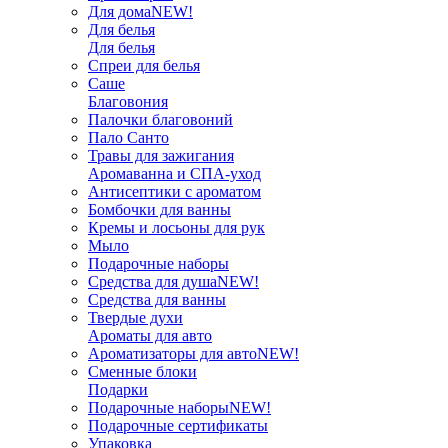
Для дома
NEW!
Для белья
Для белья
Спреи для белья
Саше
Благовония
Палочки благовоний
Пало Санто
Травы для зажигания
Аромаванна и СПА-уход
Антисептики с ароматом
Бомбочки для ванны
Кремы и лосьоны для рук
Мыло
Подарочные наборы
Средства для душа
NEW!
Средства для ванны
Твердые духи
Ароматы для авто
Ароматизаторы для авто
NEW!
Сменные блоки
Подарки
Подарочные наборы
NEW!
Подарочные сертификаты
Упаковка