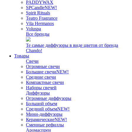
PADDYWAX
SPCandle
NEW!
Spirit Rituals
Teatro Fragrance
Vila Hermanos
Voluspa
Все бренды
Те самые диффузоры в виде цветов от бренда
Chando!
Товары
Свечи
Огромные свечи
Большие свечи
NEW!
Средние свечи
Компактные свечи
Наборы свечей
Диффузоры
Огромные диффузоры
Большой объем
Средний объем
NEW!
Мини-диффузоры
Керамические
NEW!
Сменные рефиллы
Аромаспреи