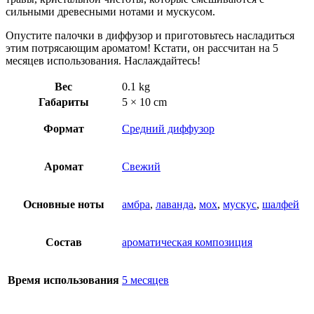
сильными древесными нотами и мускусом.
Опустите палочки в диффузор и приготовьтесь насладиться
этим потрясающим ароматом! Кстати, он рассчитан на 5
месяцев использования. Наслаждайтесь!
Вес
0.1 kg
Габариты
5 × 10 cm
Формат
Средний диффузор
Аромат
Свежий
Основные ноты
амбра
,
лаванда
,
мох
,
мускус
,
шалфей
Состав
ароматическая композиция
Время использования
5 месяцев