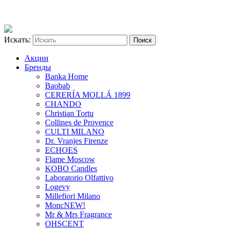
Искать:
Акции
Бренды
Banka Home
Baobab
CERERÍA MOLLÁ 1899
CHANDO
Christian Tortu
Collines de Provence
CULTI MILANO
Dr. Vranjes Firenze
ECHOES
Flame Moscow
KOBO Candles
Laboratorio Olfattivo
Logevy
Millefiori Milano
Monc
NEW!
Mr & Mrs Fragrance
OHSCENT