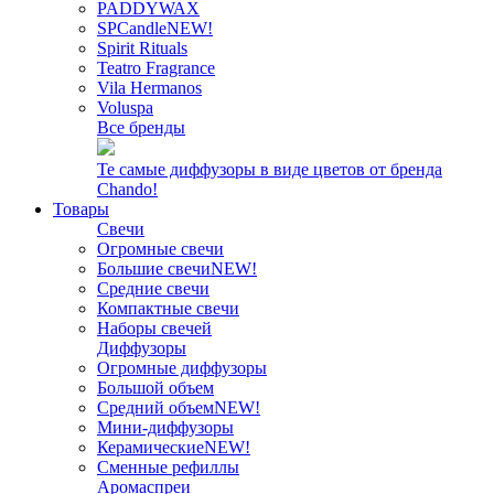
PADDYWAX
SPCandle
NEW!
Spirit Rituals
Teatro Fragrance
Vila Hermanos
Voluspa
Все бренды
Те самые диффузоры в виде цветов от бренда
Chando!
Товары
Свечи
Огромные свечи
Большие свечи
NEW!
Средние свечи
Компактные свечи
Наборы свечей
Диффузоры
Огромные диффузоры
Большой объем
Средний объем
NEW!
Мини-диффузоры
Керамические
NEW!
Сменные рефиллы
Аромаспреи