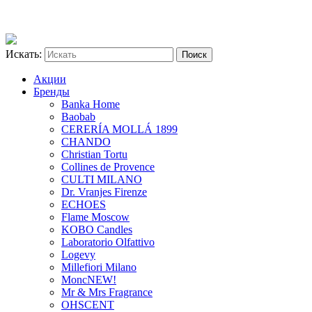
Искать:
Акции
Бренды
Banka Home
Baobab
CERERÍA MOLLÁ 1899
CHANDO
Christian Tortu
Collines de Provence
CULTI MILANO
Dr. Vranjes Firenze
ECHOES
Flame Moscow
KOBO Candles
Laboratorio Olfattivo
Logevy
Millefiori Milano
Monc
NEW!
Mr & Mrs Fragrance
OHSCENT