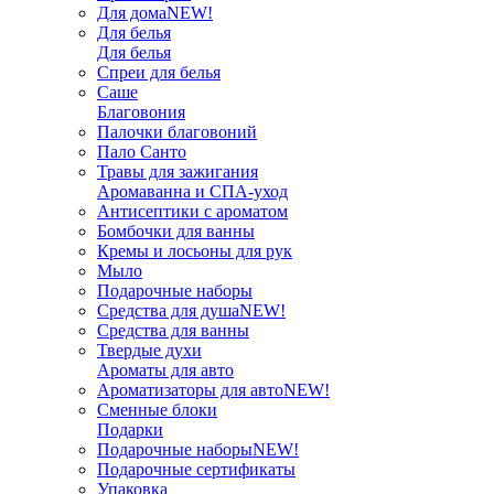
Для дома
NEW!
Для белья
Для белья
Спреи для белья
Саше
Благовония
Палочки благовоний
Пало Санто
Травы для зажигания
Аромаванна и СПА-уход
Антисептики с ароматом
Бомбочки для ванны
Кремы и лосьоны для рук
Мыло
Подарочные наборы
Средства для душа
NEW!
Средства для ванны
Твердые духи
Ароматы для авто
Ароматизаторы для авто
NEW!
Сменные блоки
Подарки
Подарочные наборы
NEW!
Подарочные сертификаты
Упаковка