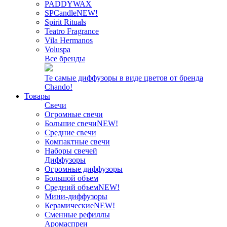
PADDYWAX
SPCandle
NEW!
Spirit Rituals
Teatro Fragrance
Vila Hermanos
Voluspa
Все бренды
Те самые диффузоры в виде цветов от бренда
Chando!
Товары
Свечи
Огромные свечи
Большие свечи
NEW!
Средние свечи
Компактные свечи
Наборы свечей
Диффузоры
Огромные диффузоры
Большой объем
Средний объем
NEW!
Мини-диффузоры
Керамические
NEW!
Сменные рефиллы
Аромаспреи