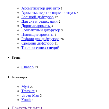
Ароматизатор для авто
1
Ароматы, переносящие в отпуск
4
Большой диффузор
12
Для сна и релаксации
2
Дорогие ароматы
4
Компактный диффузор
3
Пьянящие ароматы
1
Рефилл для диффузора
26
Средний диффузор
11
Тепло осенних специй
1
Бренд
Chando
53
Коллекция
Myst
22
Treasure
1
Urban Man
3
Youth
3
Показать фильтры