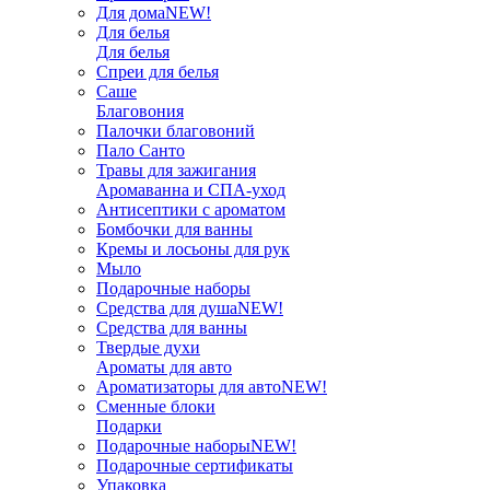
Для дома
NEW!
Для белья
Для белья
Спреи для белья
Саше
Благовония
Палочки благовоний
Пало Санто
Травы для зажигания
Аромаванна и СПА-уход
Антисептики с ароматом
Бомбочки для ванны
Кремы и лосьоны для рук
Мыло
Подарочные наборы
Средства для душа
NEW!
Средства для ванны
Твердые духи
Ароматы для авто
Ароматизаторы для авто
NEW!
Сменные блоки
Подарки
Подарочные наборы
NEW!
Подарочные сертификаты
Упаковка