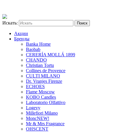
Искать:
Акции
Бренды
Banka Home
Baobab
CERERÍA MOLLÁ 1899
CHANDO
Christian Tortu
Collines de Provence
CULTI MILANO
Dr. Vranjes Firenze
ECHOES
Flame Moscow
KOBO Candles
Laboratorio Olfattivo
Logevy
Millefiori Milano
Monc
NEW!
Mr & Mrs Fragrance
OHSCENT