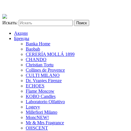
Искать:
Акции
Бренды
Banka Home
Baobab
CERERÍA MOLLÁ 1899
CHANDO
Christian Tortu
Collines de Provence
CULTI MILANO
Dr. Vranjes Firenze
ECHOES
Flame Moscow
KOBO Candles
Laboratorio Olfattivo
Logevy
Millefiori Milano
Monc
NEW!
Mr & Mrs Fragrance
OHSCENT