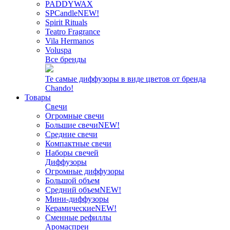
PADDYWAX
SPCandle
NEW!
Spirit Rituals
Teatro Fragrance
Vila Hermanos
Voluspa
Все бренды
Те самые диффузоры в виде цветов от бренда
Chando!
Товары
Свечи
Огромные свечи
Большие свечи
NEW!
Средние свечи
Компактные свечи
Наборы свечей
Диффузоры
Огромные диффузоры
Большой объем
Средний объем
NEW!
Мини-диффузоры
Керамические
NEW!
Сменные рефиллы
Аромаспреи