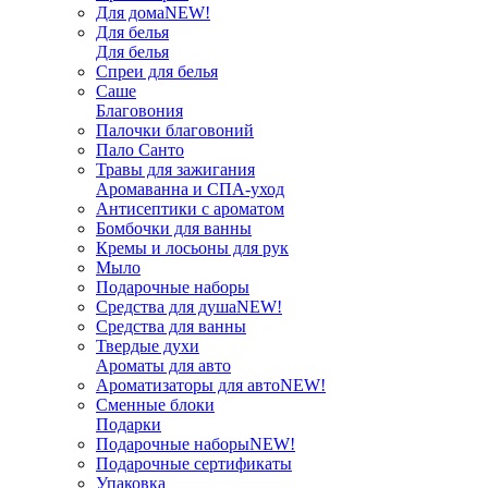
Для дома
NEW!
Для белья
Для белья
Спреи для белья
Саше
Благовония
Палочки благовоний
Пало Санто
Травы для зажигания
Аромаванна и СПА-уход
Антисептики с ароматом
Бомбочки для ванны
Кремы и лосьоны для рук
Мыло
Подарочные наборы
Средства для душа
NEW!
Средства для ванны
Твердые духи
Ароматы для авто
Ароматизаторы для авто
NEW!
Сменные блоки
Подарки
Подарочные наборы
NEW!
Подарочные сертификаты
Упаковка