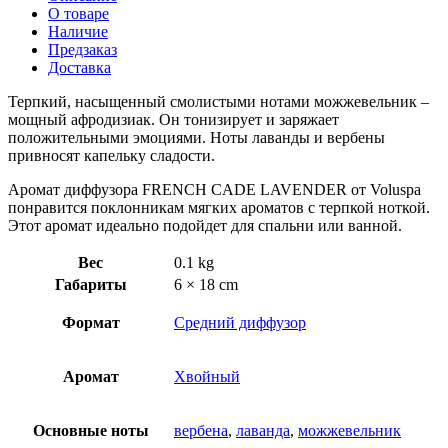
О товаре
Наличие
Предзаказ
Доставка
Терпкий, насыщенный смолистыми нотами можжевельник –
мощный афродизиак. Он тонизирует и заряжает
положительными эмоциями. Ноты лаванды и вербены
привносят капельку сладости.
Аромат диффузора FRENCH CADE LAVENDER от Voluspa
понравится поклонникам мягких ароматов с терпкой ноткой.
Этот аромат идеально подойдет для спальни или ванной.
Вес
0.1 kg
Габариты
6 × 18 cm
Формат
Средний диффузор
Аромат
Хвойный
Основные ноты
вербена
,
лаванда
,
можжевельник