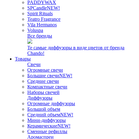
PADDYWAX
SPCandle
NEW!
Spirit Rituals
Teatro Fragrance
Vila Hermanos
Voluspa
Все бренды
Те самые диффузоры в виде цветов от бренда
Chando!
Товары
Свечи
Огромные свечи
Большие свечи
NEW!
Средние свечи
Компактные свечи
Наборы свечей
Диффузоры
Огромные диффузоры
Большой объем
Средний объем
NEW!
Мини-диффузоры
Керамические
NEW!
Сменные рефиллы
Аромаспреи