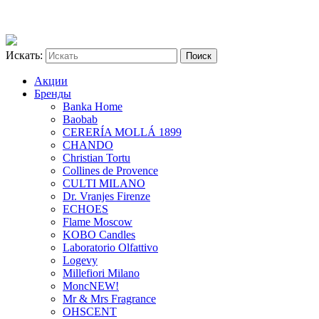
Искать:
Акции
Бренды
Banka Home
Baobab
CERERÍA MOLLÁ 1899
CHANDO
Christian Tortu
Collines de Provence
CULTI MILANO
Dr. Vranjes Firenze
ECHOES
Flame Moscow
KOBO Candles
Laboratorio Olfattivo
Logevy
Millefiori Milano
Monc
NEW!
Mr & Mrs Fragrance
OHSCENT