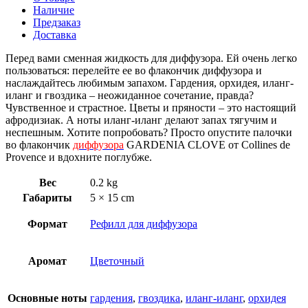
Наличие
Предзаказ
Доставка
Перед вами сменная жидкость для диффузора. Ей очень легко
пользоваться: перелейте ее во флакончик диффузора и
наслаждайтесь любимым запахом. Гардения, орхидея, иланг-
иланг и гвоздика – неожиданное сочетание, правда?
Чувственное и страстное. Цветы и пряности – это настоящий
афродизиак. А ноты иланг-иланг делают запах тягучим и
неспешным. Хотите попробовать? Просто опустите палочки
во флакончик
диффузора
GARDENIA CLOVE от Collines de
Provence и вдохните поглубже.
Вес
0.2 kg
Габариты
5 × 15 cm
Формат
Рефилл для диффузора
Аромат
Цветочный
Основные ноты
гардения
,
гвоздика
,
иланг-иланг
,
орхидея