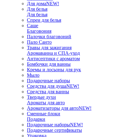
Для дома
NEW!
Для белья
Для белья
Спреи для белья
Саше
Благовония
Палочки благовоний
Пало Санто
Травы для зажигания
Аромаванна и СПА-уход
Антисептики с ароматом
Бомбочки для ванны
Кремы и лосьоны для рук
Мыло
Подарочные наборы
Средства для душа
NEW!
Средства для ванны
Твердые духи
Ароматы для авто
Ароматизаторы для авто
NEW!
Сменные блоки
Подарки
Подарочные наборы
NEW!
Подарочные сертификаты
Упаковка