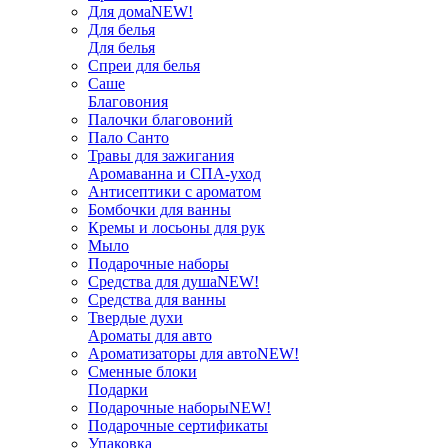
Для дома
NEW!
Для белья
Для белья
Спреи для белья
Саше
Благовония
Палочки благовоний
Пало Санто
Травы для зажигания
Аромаванна и СПА-уход
Антисептики с ароматом
Бомбочки для ванны
Кремы и лосьоны для рук
Мыло
Подарочные наборы
Средства для душа
NEW!
Средства для ванны
Твердые духи
Ароматы для авто
Ароматизаторы для авто
NEW!
Сменные блоки
Подарки
Подарочные наборы
NEW!
Подарочные сертификаты
Упаковка