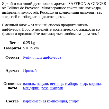
Яркий и манящий дуэт нового аромата SAFFRON & GINGER
от Collines de Provence! Многогранное сочетание нот кедра,
шафрана и пряностей. Роскошная композиция наполнит вас
энергией и взбодрит на долгое время.
Сменный блок – отличный способ продлить жизнь
диффузору. Просто перелейте ароматическую жидкость во
флакон и продолжайте наслаждаться любимым ароматом!
Вес
0.25 kg
Габариты
5 × 15 cm
Формат
Рефилл для диффузора
Аромат
Пряный
Основные
ваниль
,
пачули
,
ветивер
,
имбирь
,
кедр
,
корица
,
ноты
мандарин
,
роза
,
шафран
Состав
парфюмерная композиция
,
спирт